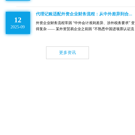
了解详情→
证” 材料，满足税务检查要求；同时，协助企业完成 “外汇核
销、涉外收入申报” 等专属流程，无需企业自行对接多部门。
代理记账适配外资企业财务流程：从中外差异到合...
12
外资企业财务流程常因 “中外会计准则差异、涉外税务要求” 变
2025-09
得复杂 —— 某外资贸易企业之前因 “不熟悉中国进项票认证流
程”，导致 5 万元进项税逾期未抵扣，每月花 15 天处理 “境外
报表调整、跨境支付税务备案” 等涉外流程。代理记账能为外
资企业 “适配中国财务规范，处理涉外流程”，效率提升 67%。
更多资讯
创客伙伴财税的代理记账服务，会按中国会计准则调整 “境外
母公司报表”，确保与国内账务一致；处理 “跨境支付代扣代缴
增值税、所得税” 流程，避免漏缴；准备 “外文凭证翻译 + 公
证” 材料，满足税务检查要求；同时，协助企业完成 “外汇核
销、涉外收入申报” 等专属流程，无需企业自行对接多部门。
关于我们
睿婕实业有限公司是
互联网+时代财税行业领跑者
，专
注于企业财税服务。为迎合"大众创业，万众创新"的时代浪
潮，创客伙伴大胆推行
公益注册公司服务
，在注册公司环节
为创业者节省时间成本。
在互联网+国家战略大背景下，将互联网技术与财税行