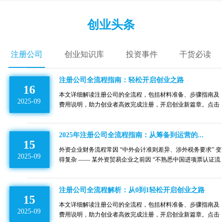
创业头条
注册公司
创业知识库
投资事件
干货必读
注册公司全流程指南：轻松开启创业之路
16
本文详细解读注册公司的全流程，包括材料准备、步骤指南及
2025-09
费用说明，助力创业者高效完成注册，开启创业新篇章。点击
了解详情→
2025年注册公司全流程指南：从筹备到运营的...
15
外资企业财务流程常因 “中外会计准则差异、涉外税务要求” 变
2025-09
得复杂 —— 某外资贸易企业之前因 “不熟悉中国进项票认证流
程”，导致 5 万元进项税逾期未抵扣，每月花 15 天处理 “境外
报表调整、跨境支付税务备案” 等涉外流程。代理记账能为外
资企业 “适配中国财务规范，处理涉外流程”，效率提升 67%。
注册公司全流程解析：从0到1轻松开启创业之路
15
创客伙伴财税的代理记账服务，会按中国会计准则调整 “境外
本文详细解读注册公司的全流程，包括材料准备、步骤指南及
母公司报表”，确保与国内账务一致；处理 “跨境支付代扣代缴
2025-09
费用说明，助力创业者高效完成注册，开启创业新篇章。点击
增值税、所得税” 流程，避免漏缴；准备 “外文凭证翻译 + 公