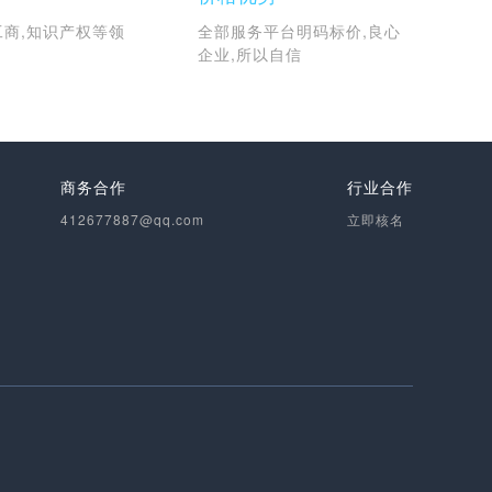
工商,知识产权等领
全部服务平台明码标价,良心
企业,所以自信
商务合作
行业合作
412677887@qq.com
立即核名