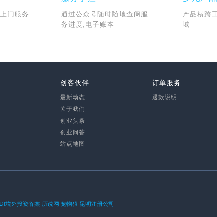
上门服务.
通过公众号随时随地查阅服
产品横跨
务进度,电子账本
域
创客伙伴
订单服务
最新动态
退款说明
关于我们
创业头条
创业问答
站点地图
ODI境外投资备案
历说网
宠物猫
昆明注册公司