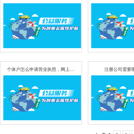
个体户怎么申请营业执照，网上申请营业执照流程办理需要多少钱
注册公司需要